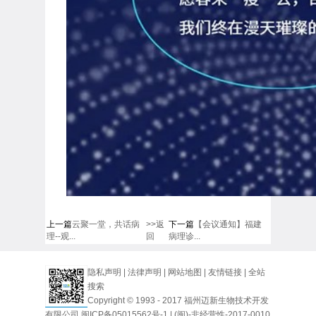
上一篇
云聚一堂，共话病
>>返
下一篇
【会议通知】福建
理--观...
回
病理诊...
隐私声明
|
法律声明
|
网站地图
|
友情链接
|
全站
搜索
Copyright © 1993 - 2017 福州迈新生物技术开发
有限公司
闽ICP备05015562号-1
| (闽)-非经营性-2017-0010