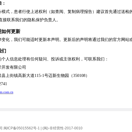
径：
务模式，患者行使上述权利（如查阅、复制病理报告）建议首先通过送检
直接联系我们的隐私保护负责人。
明如何更新
律变化，我们可能适时更新本声明。更新后的声明将通过我们的官方网站
我们
的个人信息处理有任何疑问、投诉或主张权利，
可
联系
我们
：
术开发有限公司
侯县上街镇高新大道
115-1号迈新生物园（350108）
2741
m.com.cn
公司
闽ICP备05015562号-1
| (闽)-非经营性-2017-0010