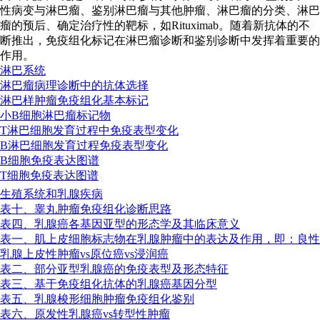
性病变与淋巴瘤、鉴别淋巴瘤与其他肿瘤、淋巴瘤的分类、淋巴
瘤的预后、确定治疗性的靶标，如Rituximab。随着新抗体的不
断推出，免疫组化标记在淋巴瘤诊断和鉴别诊断中发挥着重要的
作用。
淋巴系统
淋巴瘤病理诊断中的抗体选择
淋巴样肿瘤免疫组化基本标记
小B细胞淋巴瘤标记物
T淋巴细胞发育过程中免疫表型变化
B淋巴细胞发育过程免疫表型变化
B细胞免疫表达图谱
T细胞免疫表达图谱
生殖系统和乳腺疾病
表十、睾丸肿瘤免疫组化诊断思路
表四、乳腺癌各基因亚型的形态学及其临床意义
表一、肌上皮细胞标志物在乳腺肿瘤中的表达及作用，即：良性
乳腺上皮性肿瘤vs原位癌vs浸润癌
表二、部分亚型乳腺癌的免疫表型及形态特征
表三、基于免疫组化抗体的乳腺癌基因分型
表五、乳腺梭形细胞肿瘤免疫组化鉴别
表六、原发性乳腺癌vs转型性肿瘤