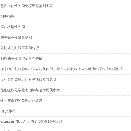
性恶性上皮性肿瘤免疫组化鉴别图表
后相关指标
癌vs转型性肿瘤
细胞肿瘤免疫组化鉴别
组化抗体的乳腺癌基因分型
乳腺癌的免疫表型及形态特征
标志物在乳腺肿瘤中的表达及作用，即：良性乳腺上皮性肿瘤vs原位癌vs浸润癌
化疗相关性免疫组化检测项目及其意义
药免疫组织化学检测指标与临床用药参考
应性间皮细胞的免疫组化鉴别
E形态学特
、cytokeratin 20和Villin的免疫组化联合标记