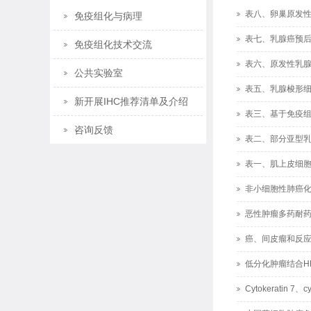
表八、卵巢原发
免疫组化与病理
表七、乳腺癌预
免疫组化技术交流
表六、原发性乳腺
公共实验室
表五、乳腺梭形
新开展IHC推荐清单及介绍
表三、基于免疫
咨询反馈
表二、部分亚型
表一、肌上皮细胞
非小细胞性肺癌
恶性肿瘤多药耐
癌、间皮瘤和反
低分化肿瘤结合H
Cytokeratin 7