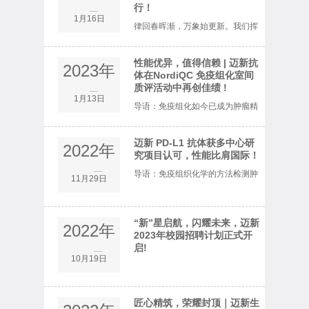
行！
1月
1月16日
下，莅临迈新公司指导调研。公司
律回春晖渐，万象始更新。我们挥
总经理王小亚、运营副总经理林齐
手告别“虎”力全开的2022，迎来大
性能优异，值得信赖 | 迈新抗
2023年
心、研发副...
展鸿“兔”的2023。1月13日，迈新
体在NordiQC 免疫组化室间
质评活动中再创佳绩 !
1月
1月13日
人迎来了以“万物向新，聚势而
导语：免疫组化如今已成为肿瘤精
上”为主题的2023年度迎新年会。
准诊疗的重要工具，在肿瘤诊断、
迈新 PD-L1 抗体获多中心研
2022年
年会通过线上...
肿瘤分类、判断预后等方面发挥了
究项目认可，性能比肩国际！
11月
导语：免疫组织化学的方法检测肿
11月29日
巨大作用。然而，免疫组化是一门
瘤患者的PD-L1表达是目前公认最
严谨且要求极高的检测实验医学技
为有效的方法。然而，不同克隆的
“新”星启航，闪耀未来，迈新
2022年
术，在影...
2023年校园招聘计划正式开
PD-L1表达在判读标准、阈值设定
启!
10月
10月19日
以及阳性染色位置设定等方面并不
相同，且...
匠心精筑，荣耀封顶｜迈新生