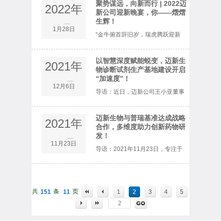
挥着决定性的作用。而免疫组化作
聚势谋远，向新而行 | 2022迈
2022年
新公司迎新晚宴，你——熠熠
为病理高级别诊断中一项重要技
生辉！
1月
1月28日
“金牛俯首辞旧岁，瑞虎腾跃迎新
术，已得到广泛推广与应用，特别
春!” 转瞬间2021年已迈着坚定的脚
是在免疫...
以智慧深度赋能蜕变，迈新生
2021年
步离我们远去，而充满希望的2022
物诊断试剂生产基地建设开启
“加速度”！
12月
12月6日
正在缓缓走来，在这辞旧迎新的日
导语：近日，迈新公司王小亚董事
子里，全体迈新人齐聚一堂，在喜
长在工程部同事以及监理、施工单
迈新生物与普瑞基准达成战略
2021年
庆、祥...
位的亲切陪同下，对正在建设中的
合作，多维度助力创新药物研
发！
11月
11月23日
迈新生物诊断试剂生产基地进行了
导语：2021年11月23日，专注于
深入的视察、指导。王小亚董事长
专业化肿瘤病理产品研发与生产的
视察中...
福州迈新生物技术开发有限公司
共
条
页
151
11
1
2
3
4
5
（简称“迈新生物”）与专注于提供
创新药差异化研发策略的普瑞基准