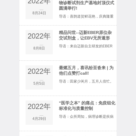
2022年
物诊断试剂生产基地封顶仪式
圆满举行!
8月
8月24日
导语：喜鹊道贺鲜花艳，庆典隆重
祝声欢。历经1年零20天的精打细
精品问世--迈新EBER原位杂
2022年
磨、艰苦奋战，终于迎来了这激动
交试剂盒，让EBV无所遁形
8月
导语：来自迈新自主研发的EBER
8月8日
人心的时刻。8月22日，在福州高
原位杂交试剂盒隆重上市啦！屏幕
新区党工委副书记、管委会主任樊
前的您是否好奇，这款试剂盒的作
最燃五月，喜讯纷至沓来 | 为
2022年
学双、福州高...
他们点赞打call!
用与不同凡响之处呢？那就让小编
5月
导语：田家少闲月，五月人倍忙。
5月5日
为您一一道来吧！01EB病毒与
五月是劳动者的节日，是播撒希望
EBER概述EB病...
与努力的季节。它是绿色的，如青
“医学之本” 的痛点：免疫组化
2022年
标准化与质量控制
春之花尽情绽放；它是红色的，是
4月
导语：众所周知，病理诊断是疾病
4月29日
奉献与传承浇筑生命的防线；它是
诊断的“金标准”，在肿瘤诊断中发
金色的，是...