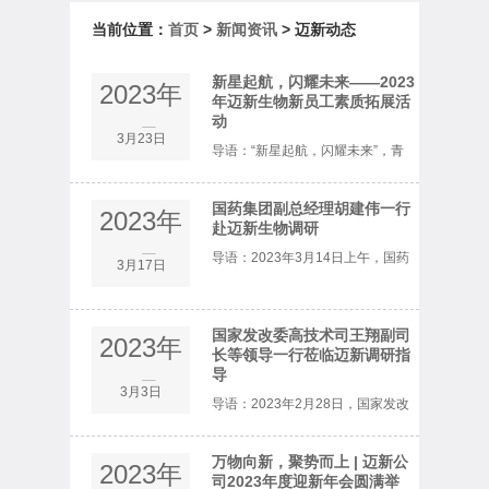
当前位置：
首页
>
新闻资讯
> 迈新动态
新星起航，闪耀未来——2023
2023年
年迈新生物新员工素质拓展活
动
3月
3月23日
导语：“新星起航，闪耀未来”，青
年生力军是企业未来发展的希望。
国药集团副总经理胡建伟一行
2023年
为了提升团队凝聚力，让初入的小
赴迈新生物调研
3月
导语：2023年3月14日上午，国药
3月17日
伙伴充分感受迈新企业文化，迅速
集团副总经理胡建伟（主持经营工
融入集体，迈新公司在“阳春山暖日
作），副总经理邓金栋一行赴迈新
国家发改委高技术司王翔副司
2023年
和风，山...
长等领导一行莅临迈新调研指
生物调研指导，国药投资党委书
导
3月
3月3日
导语：2023年2月28日，国家发改
记、董事长梁红军陪同调研。胡建
委高技术司副司长王翔等一行3人
伟一行实地考...
万物向新，聚势而上 | 迈新公
2023年
在省、市、高新区相关领导的陪同
司2023年度迎新年会圆满举