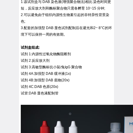
1.该试剂盒与 DAB 染色液(增强聚合物法)相比:染色时间更
Q
短，反应放大剂和酶标聚合物只需各孵育 10~15 分钟;
R
2.可以避免由于组织内源性生物素引起的非特异性背景染
S
色;
T
3.配套的加强型 DAB 显色试剂配制后在避光和2~ 8°C的环
U
境下可以保持一周的有效期。
V
W
试剂盒组成:
X
试剂 1:内源性过氧化物酶阻断剂
Y
试剂 2:反应放大剂
Z
试剂 3:高敏型酶标抗小鼠/兔IgG 聚合物
试剂 4A:加强型 DAB 缓冲液(1x)
试剂 4B:加强型 DAB 底物(20x)
试剂 4C:DAB 色原(20x)
试管:DAB 显色液配制管