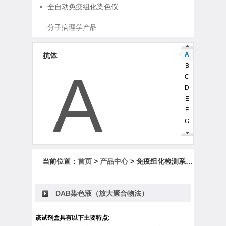
全自动免疫组化染色仪
分子病理学产品
A
抗体
B
A
C
D
E
F
G
H
I
J
当前位置：
首页
>
产品中心
> 免疫组化检测系统和试剂盒
K
L
M
DAB染色液（放大聚合物法）
N
O
该试剂盒具有以下主要特点:
P