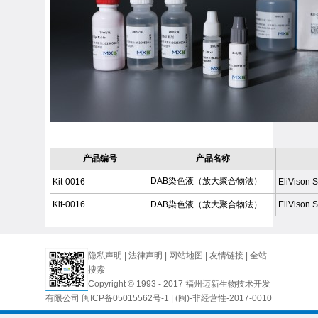
产品编号
产品名称
DAB染色液（放大聚合物法）
Kit-0016
EliVison 
Kit-0016
DAB染色液（放大聚合物法）
EliVison 
隐私声明
|
法律声明
|
网站地图
|
友情链接
|
全站
搜索
Copyright © 1993 - 2017 福州迈新生物技术开发
有限公司
闽ICP备05015562号-1
| (闽)-非经营性-2017-0010