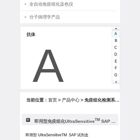
全自动免疫组化染色仪
分子病理学产品
A
抗体
B
A
C
D
E
F
G
H
I
J
当前位置：
首页
>
产品中心
> 免疫组化检测系统和试剂盒
K
L
M
TM
即用型免疫组化UltraSensitive
SAP 检测试剂盒
N
O
即用型 UltraSensitiveTM SAP 试剂盒
P