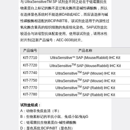
与 UltraSensitiveTM SP 试剂盒不同之处在于链霉菌抗生
Q
物素蛋白上标记的酶不是过氧化酶而是碱性磷酸酶，所以
R
在选择显色系统时不能选择DAB或AEC，而应该选择与碱
S
性磷酸酶相适配的BCIP/NBT等。该试剂盒适用于内源性过
T
氧化酶含量高的组织细胞的免疫组化染色。SAP试剂盒比
U
较适合与浓缩型抗体配套使用。使用该试剂盒，请用水性
V
封片剂(迈新产品编号：AEC-0038)封片。
W
X
产品编号
产品名称
Y
KIT-7710
UltraSensitive
SAP (Mouse/Rabbit) IHC Kit
TM
Z
TM
KIT-7720
UltraSensitive
SAP (Mouse/Rabbit) IHC Kit
TM
KIT-7740
UltraSensitive
SAP (Mouse) IHC Kit
TM
KIT-7750
UltraSensitive
SAP (Mouse) IHC Kit
TM
KIT-7770
UltraSensitive
SAP (Rabbit) IHC Kit
TM
KIT-7780
UltraSensitive
SAP (Rabbit) IHC Kit
试剂盒组成
：
A：动物非免疫血清（羊）
B：生物素标记的羊抗小鼠、兔或小鼠/兔IgG
C：链霉菌抗生物素蛋白-碱性磷酸酶
D：显色系统:BCIP/NBT（显色剂）