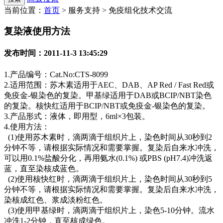
当前位置：
首页
> 服务支持 > 免疫组化技术交流
复染液使用方法
发布时间：2011-11-3 13:45:29
1.产品编号：Cat.No:CTS-8099
2.适用范围：苏木素适用于AEC、DAB、AP Red / Fast Red或
免疫金-银染色的复染。甲基绿适用于DAB或BCIP/NBT染色
的复染。核快红适用于BCIP/NBT或免疫金-银染色的复染。
3.产品形式：液体，即用型，6ml×3包装。
4.使用方法：
(1)使用苏木素时，滴两滴于组织片上，染色时间从30秒到2
分钟不等，请根据实际情况和需要掌握。复染后自来水冲洗，
可以用0.1%盐酸分化，再用氨水(0.1%) 或PBS (pH7.4)冲洗返
蓝，直至染核成蓝色。
(2)使用核快红时，滴两滴于组织片上，染色时间从30秒到5
分钟不等，请根据实际情况和需要掌握。复染后自来水冲洗，
染核成红色、浆成淡粉红色。
(3)使用甲基绿时，滴两滴于组织片上，染色5-10分钟。流水
冲洗1-2分钟，直至核成绿色。