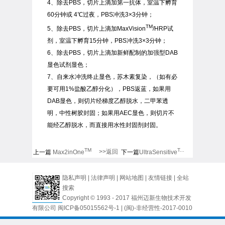
4、除去PBS，切片上滴加第一抗体，室温下孵育
60分钟或 4℃过夜，PBS冲洗3×3分钟；
TM
5、除去PBS，切片上滴加MaxVision
/HRP试
剂，室温下孵育15分钟，PBS冲洗3×3分钟；
6、除去PBS，切片上滴加新鲜配制的加强型DAB
显色试剂显色；
7、自来水冲洗终止显色，苏木素复染，（如有必
要可用1%盐酸乙醇分化），PBS返蓝，如果用
DAB显色，则切片经梯度乙醇脱水，二甲苯透
明，中性树胶封固；如果用AEC显色，则切片不
能经乙醇脱水，而直接用水性封固剂封固。
TM
T...
>>返回
上一篇
Max2inOne
下一篇
UltraSensitive
隐私声明
|
法律声明
|
网站地图
|
友情链接
|
全站
搜索
Copyright © 1993 - 2017 福州迈新生物技术开发
有限公司
闽ICP备05015562号-1
| (闽)-非经营性-2017-0010