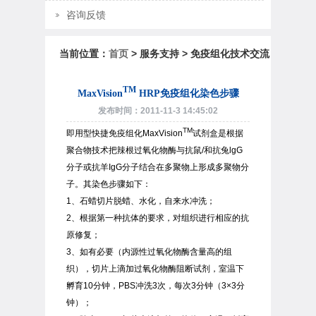
咨询反馈
当前位置：
首页
> 服务支持 > 免疫组化技术交流
TM
MaxVision
HRP免疫组化染色步骤
发布时间：2011-11-3 14:45:02
TM
即用型快捷免疫组化MaxVision
试剂盒是根据
聚合物技术把辣根过氧化物酶与抗鼠/和抗兔lgG
分子或抗羊IgG分子结合在多聚物上形成多聚物分
子。其染色步骤如下：
1、石蜡切片脱蜡、水化，自来水冲洗；
2、根据第一种抗体的要求，对组织进行相应的抗
原修复；
3、如有必要（内源性过氧化物酶含量高的组
织），切片上滴加过氧化物酶阻断试剂，室温下
孵育10分钟，PBS冲洗3次，每次3分钟（3×3分
钟）；