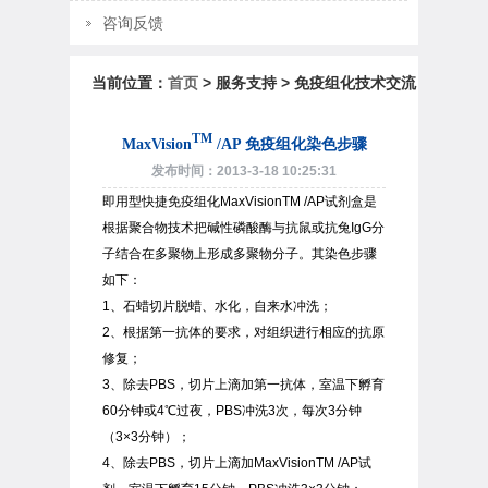
咨询反馈
当前位置：
首页
> 服务支持 > 免疫组化技术交流
TM
MaxVision
/AP 免疫组化染色步骤
发布时间：2013-3-18 10:25:31
即用型快捷免疫组化MaxVisionTM /AP试剂盒是
根据聚合物技术把碱性磷酸酶与抗鼠或抗兔IgG分
子结合在多聚物上形成多聚物分子。其染色步骤
如下：
1、石蜡切片脱蜡、水化，自来水冲洗；
2、根据第一抗体的要求，对组织进行相应的抗原
修复；
3、除去PBS，切片上滴加第一抗体，室温下孵育
60分钟或4℃过夜，PBS冲洗3次，每次3分钟
（3×3分钟）；
4、除去PBS，切片上滴加MaxVisionTM /AP试