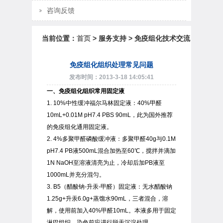
咨询反馈
当前位置：
首页
> 服务支持 > 免疫组化技术交流
免疫组化组织处理常见问题
发布时间：2013-3-18 14:05:41
一、免疫组化组织常用固定液
1. 10%中性缓冲福尔马林固定液：40%甲醛
10mL+0.01M pH7.4 PBS 90mL，此为国外推荐
的免疫组化通用固定液。
2. 4%多聚甲醛磷酸缓冲液：多聚甲醛40g与0.1M
pH7.4 PB液500mL混合加热至60℃，搅拌并滴加
1N NaOH至溶液清亮为止，冷却后加PB液至
1000mL并充分混匀。
3. B5（醋酸钠-升汞-甲醛）固定液：无水醋酸钠
1.25g+升汞6.0g+蒸馏水90mL，三者混合，溶
解，使用前加入40%甲醛10mL。本液多用于固定
淋巴组织，染色前应进行脱汞沉淀处理。