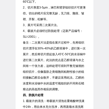
60℃以下。
2、切片厚度3-5μm，淋巴和肾穿组织切片可更薄
些。切出的蜡片应完整无缺，无刀痕、颤痕、皱
褶、开裂，松解等。
3、展片可采用二次展片法。
4、载玻片必须经过防脱处理（迈新产品编号：
SLI-2001）。
备注：二次展片法是指在展片过程中，先将组织
切片漂浮在30%-40%的乙醇溶液中，进行第一次
展片，然后将切片捞起放入45℃-50℃的水浴锅中
进行第二次展片。此法的优点是乙醇溶液与水之
间有一个张力差，这样处理可得到平整无皱褶的
组织切片，但像脂肪之类细胞间粘附性较小的组
织接触乙醇后会散开，不建议采用此法。乙醇的
浓度和水浴锅中水的温度可视组织的不同和石蜡
熔点的高低而作相应的调整。
四、防脱片处理
1. 载玻片的清洗：将载玻片浸泡在重铬酸钾洗液
中24h，用自来水充分洗净，再用蒸馏水清洗两