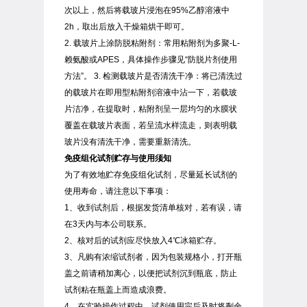
次以上，然后将载玻片浸泡在95%乙醇溶液中
2h，取出后放入干燥箱烘干即可。
2. 载玻片上涂防脱粘附剂：常用粘附剂为多聚-L-
赖氨酸或APES，具体操作步骤见“防脱片剂使用
方法”。 3. 检测载玻片是否清洗干净：将已清洗过
的载玻片在即用型粘附剂溶液中沾一下，若载玻
片洁净，在提取时，粘附剂呈一层均匀的水膜状
覆盖在载玻片表面，若呈流水样流走，则表明载
玻片没有清洗干净，需要重新清洗。
免疫组化试剂贮存与使用须知
为了有效地贮存免疫组化试剂，尽量延长试剂的
使用寿命，请注意以下事项：
1、收到试剂后，根据发货清单核对，若有误，请
在3天内与本公司联系。
2、核对后的试剂应尽快放入4℃冰箱贮存。
3、凡购有浓缩试剂者，因为包装规格小，打开瓶
盖之前请稍加离心，以便把试剂沉到瓶底，防止
试剂粘在瓶盖上而造成浪费。
4、在实验操作过程中，试剂使用完后及时将剩余