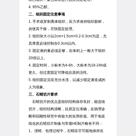
4. 95%乙醇。
二、组织固定注意事项
1. 手术或穿刺离体组织，应力求保持组织新鲜，
勿使其干燥，尽快固定处理。
2. 组织块大小以2cm×1.5cm×0.2-0.3cm为适，尤
其厚度必须控制在0.3cm以内。
3. 固定液的量必须足够，在体积上一般大于组织
20倍以上。
4. 固定时间，小标本为4-6h，大标本为18-24h或
更久。但过度固定可降低抗原的活性。
5. 组织固定后应充分水洗，以减少固定液造成的
人为假象。
三、石蜡切片要求
石蜡切片的优点是组织结构保存良好，能连续
切片，组织结构清晰，抗原定位准确，在病理诊
断和回顾性研究中有较大的实用价值。用于免疫
组化的石蜡切片制备与常规HE制片略有不同：
1、浸蜡、包埋过程中，石蜡应尽可能地保持在