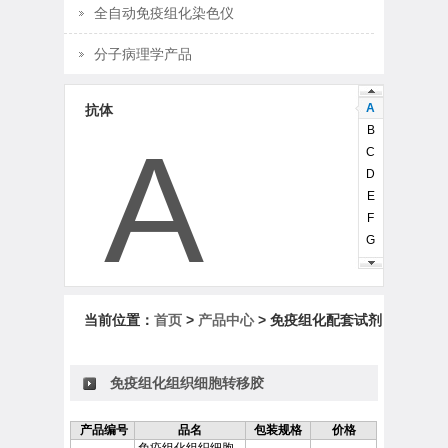
全自动免疫组化染色仪
分子病理学产品
A
抗体
B
A
C
D
E
F
G
H
I
J
当前位置：
首页
>
产品中心
> 免疫组化配套试剂
K
L
M
免疫组化组织细胞转移胶
N
O
产品编号
品名
包装规格
价格
P