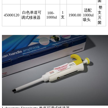
菌
整
适配
白色单道可
1
支
100-
45000120
1900.00
1000ul
支
1000ul
调式移液器
灭
吸头
菌