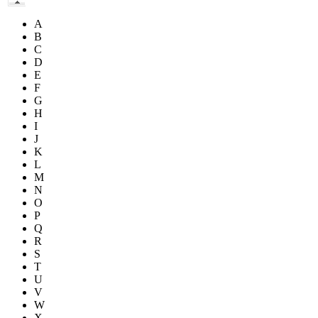
A
B
C
D
E
F
G
H
I
J
K
L
M
N
O
P
Q
R
S
T
U
V
W
X