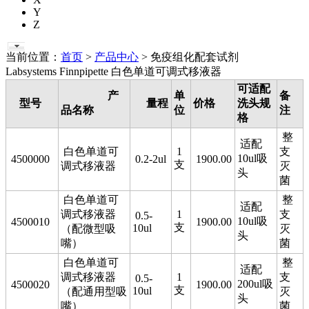
Y
Z
当前位置：
首页
>
产品中心
> 免疫组化配套试剂
Labsystems Finnpipette 白色单道可调式移液器
可适配
产
单
备
型号
量程
价格
洗头规
品名称
位
注
格
整
适配
白色单道可
1
支
10ul吸
4500000
0.2-2ul
1900.00
支
调式移液器
灭
头
菌
白色单道可
整
适配
调式移液器
1
支
0.5-
10ul吸
4500010
1900.00
支
10ul
（配微型吸
灭
头
嘴）
菌
白色单道可
整
适配
调式移液器
1
支
0.5-
200ul吸
4500020
1900.00
支
10ul
（配通用型吸
灭
头
嘴）
菌