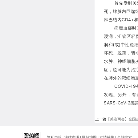
首先受到关
死，脾脏内巨噬
淋巴结内CD4+
病毒血症时
浸润，汇管区轻
润和(或)中性
坏死、脱落，肾
水肿、神经细胞
症，也可能为治疗
在肺外的靶细胞
COVID
发现。另外，有
SARS-CoV-2感
上一篇
【关注两会】全国政协
隐私声明
|
法律声明
|
网站地图
|
友情链接
|
全站搜索