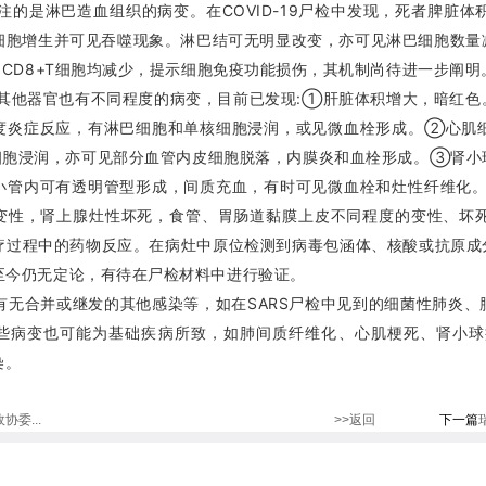
注的是淋巴造血组织的病变。在COVID-19尸检中发现，死者脾脏
细胞增生并可见吞噬现象。淋巴结可无明显改变，亦可见淋巴细胞数量
和CD8+T细胞均减少，提示细胞免疫功能损伤，其机制尚待进一步阐明
其他器官也有不同程度的病变，目前已发现:①肝脏体积增大，暗红色
度炎症反应，有淋巴细胞和单核细胞浸润，或见微血栓形成。②心肌
粒细胞浸润，亦可见部分血管内皮细胞脱落，内膜炎和血栓形成。③肾
小管内可有透明管型形成，间质充血，有时可见微血栓和灶性纤维化
变性，肾上腺灶性坏死，食管、胃肠道黏膜上皮不同程度的变性、坏
过程中的药物反应。在病灶中原位检测到病毒包涵体、核酸或抗原成分是
至今仍无定论，有待在尸检材料中进行验证。
-19有无合并或继发的其他感染等，如在SARS尸检中见到的细菌性肺
些病变也可能为基础疾病所致，如肺间质纤维化、心肌梗死、肾小球
染。
委...
>>返回
下一篇