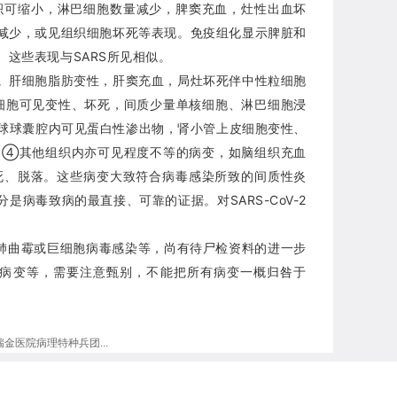
体积可缩小，淋巴细胞数量减少，脾窦充血，灶性出血坏
减少，或见组织细胞坏死等表现。免疫组化显示脾脏和
。这些表现与SARS所见相似。
。肝细胞脂肪变性，肝窦充血，局灶坏死伴中性粒细胞
细胞可见变性、坏死，间质少量单核细胞、淋巴细胞浸
小球球囊腔内可见蛋白性渗出物，肾小管上皮细胞变性、
。④其他组织内亦可见程度不等的病变，如脑组织充血
死、脱落。这些病变大致符合病毒感染所致的间质性炎
病毒致病的最直接、可靠的证据。对SARS-CoV-2
炎、肺曲霉或巨细胞病毒感染等，尚有待尸检资料的进一步
病变等，需要注意甄别，不能把所有病变一概归咎于
瑞金医院病理特种兵团...