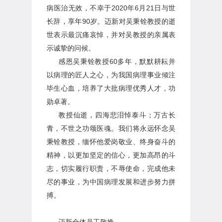
病医治无效，不幸于2020年6月21日与世
长辞，享年90岁。迈新对吴秉铨教授的逝
世表示最沉痛哀悼，并对吴教授的亲属表
示诚挚的问候。
感恩吴秉铨教授60多年，默默耕耘并
以病理的匠人之心，为我国病理事业倾注
毕生心血，培养了大批病理优秀人才，功
勋卓著。
教授仙逝，四海悲泪悼泰斗；万古长
青，不世之功颂医魂。我们将永远怀念吴
秉铨教授，缅怀他爱岗敬业、终身奋斗的
精神，以更加坚定的信心，更加高昂的斗
志，切实履行职责，不辱使命，完成他未
尽的事业，为中国病理发展和进步努力拼
搏。