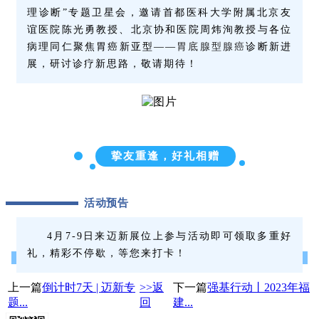
理诊断”专题卫星会，邀请首都医科大学附属北京友
谊医院陈光勇教授、北京协和医院周炜洵教授与各位
病理同仁聚焦胃癌新亚型——
胃底腺型腺癌
诊断新进
展，研讨诊疗新思路，敬请期待！
挚友重逢，好礼相赠
活动预告
4月7-9日来迈新展位上参与活动即可领取多重好
礼，精彩不停歇，等您来打卡！
上一篇
倒计时7天 | 迈新专
>>返
下一篇
强基行动丨2023年福
题...
回
建...