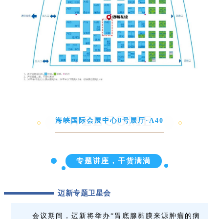
WELCOME
海峡国际会展中心8号展厅·A40
专题讲座，干货满满
迈新专题卫星会
会议期间，迈新将举办“胃底腺黏膜来源肿瘤的病