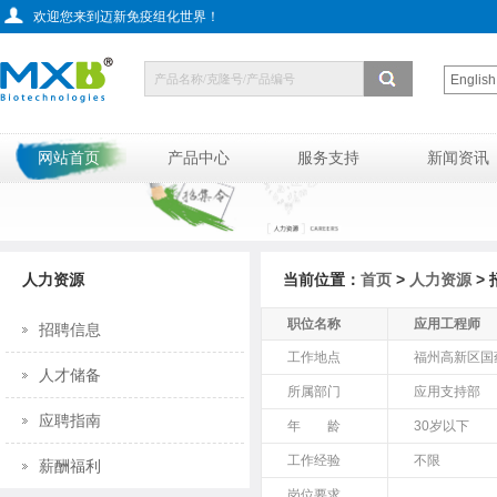
欢迎您来到迈新免疫组化世界！
English
网站首页
产品中心
服务支持
新闻资讯
人力资源
当前位置：
首页
>
人力资源
>
职位名称
应用工程师
招聘信息
工作地点
福州高新区国
人才储备
所属部门
应用支持部
应聘指南
年 龄
30岁以下
工作经验
不限
薪酬福利
岗位要求